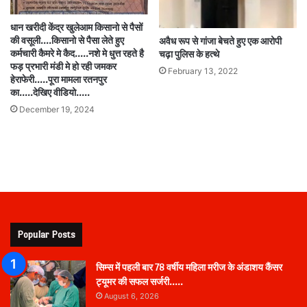
धान खरीदी केंद्र खुलेआम किसानो से पैसों
की वसूली….किसानो से पैसा लेते हुए
अवैध रूप से गांजा बेचते हुए एक आरोपी
कर्मचारी कैमरे मे कैद…..नशे मे धुत्त रहते है
चढ़ा पुलिस के हत्थे
फड़ प्रभारी मंडी मे हो रही जमकर
February 13, 2022
हेराफेरी…..पूरा मामला रतनपुर
का…..देखिए वीडियो…..
December 19, 2024
Popular Posts
सिम्स में पहली बार 78 वर्षीय महिला मरीज के अंडाशय कैंसर
ट्यूमर की सफल सर्जरी…..
August 6, 2026