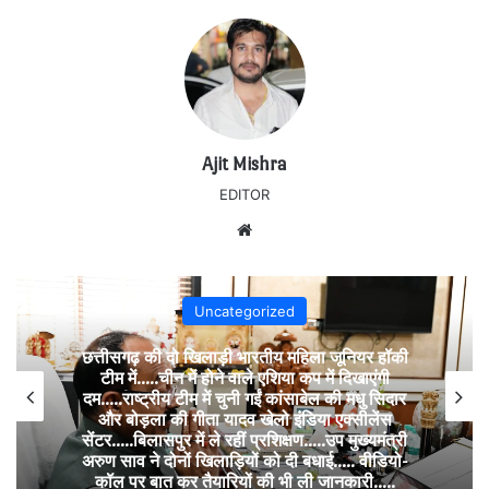
Ajit Mishra
EDITOR
Website
Uncategorized
छत्तीसगढ़ की दो खिलाड़ी भारतीय महिला जूनियर हॉकी
टीम में…..चीन में होने वाले एशिया कप में दिखाएंगी
दम…..राष्ट्रीय टीम में चुनी गईं कांसाबेल की मधु सिदार
और बोड़ला की गीता यादव खेलो इंडिया एक्सीलेंस
सेंटर…..बिलासपुर में ले रहीं प्रशिक्षण…..उप मुख्यमंत्री
अरुण साव ने दोनों खिलाड़ियों को दी बधाई….. वीडियो-
कॉल पर बात कर तैयारियों की भी ली जानकारी…..