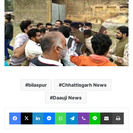
bilaspur
Chhattisgarh News
Daauji News
Facebook
X
LinkedIn
Messenger
WhatsApp
Telegram
Viber
Line
Share via Email
Print