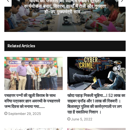
भविष्य की जरूरतों को ध्यान में रखकर दूरदर्शी
कार्ययोजना बनाएं, विकास कार्यों में तेजी और गुणवत्ता
हो–उप मुख्यमंत्री साव…..
Related Articles
पचहत्तर पन्नों की खुली किताब के साथ
खोदा पहाड़ निकली चुहिया…! 52 लाख का
वरिष्ठ पत्रकार ज्ञान अवस्थी के पचहत्तरवे
साइबर फ्रॉड और 1 लाख की रिकवरी ।
जन्म दिवस को मनाया गया…..
बिलासपुर पुलिस की कार्यप्रणाली पर लग
रहा है सवालिया निशान ।
September 29, 2025
June 5, 2022