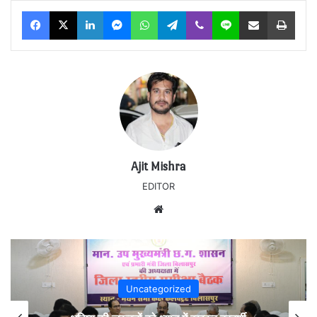
Facebook
X
LinkedIn
Messenger
WhatsApp
Telegram
Viber
Line
Share via Email
Print
Ajit Mishra
EDITOR
Website
Uncategorized