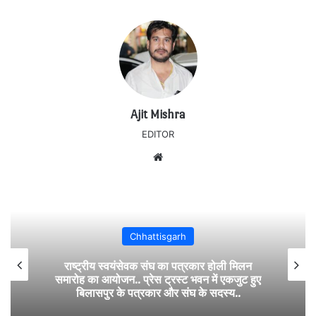
Ajit Mishra
EDITOR
Website
Chhattisgarh
राष्ट्रीय स्वयंसेवक संघ का पत्रकार होली मिलन
समारोह का आयोजन.. प्रेस ट्रस्ट भवन में एकजुट हुए
बिलासपुर के पत्रकार और संघ के सदस्य..