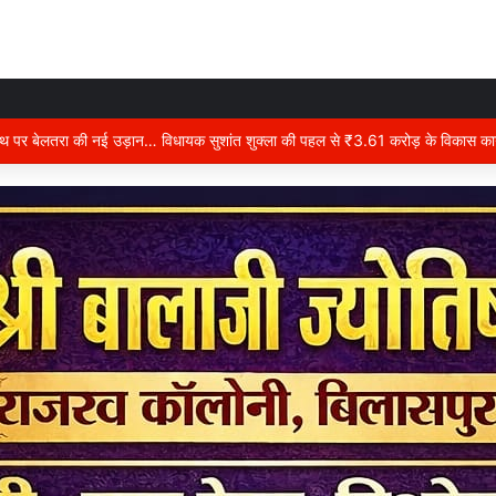
किशोर ने फांसी लगाकर की आत्महत्या……सिटी कोतवाली पुलिस जुटी जांच में…..