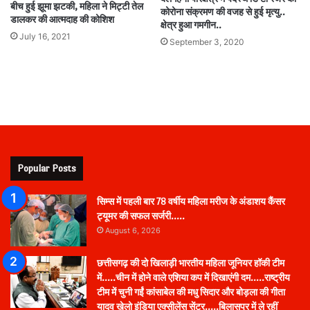
बीच हुई झूमा झटकी, महिला ने मिट्टी तेल
कोरोना संक्रमण की वजह से हुई मृत्यु..
डालकर की आत्मदाह की कोशिश
क्षेत्र हुआ गमगीन..
July 16, 2021
September 3, 2020
Popular Posts
सिम्स में पहली बार 78 वर्षीय महिला मरीज के अंडाशय कैंसर
ट्यूमर की सफल सर्जरी…..
August 6, 2026
छत्तीसगढ़ की दो खिलाड़ी भारतीय महिला जूनियर हॉकी टीम
में…..चीन में होने वाले एशिया कप में दिखाएंगी दम…..राष्ट्रीय
टीम में चुनी गईं कांसाबेल की मधु सिदार और बोड़ला की गीता
यादव खेलो इंडिया एक्सीलेंस सेंटर…..बिलासपुर में ले रहीं