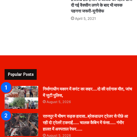
दी गई वैक्सीन लगने के बाद भी मास्क
पहनना जरूरी-यूनीसेफ
April 5, 2021
Popular Posts
निर्माणाधीन मकान में करंट का कहर….दो की दर्दनाक मौत, जांच
में जुटी पुलिस,
August 5, 2026
रतनपुर में भीषण सड़क हादसा..ब्रेकडाउन ट्रेलर से पीछे आ
रही दो ट्रेलरें टकराईं….. चालक कैबिन में फंसा….. गंभीर
हालत में अस्पताल रेफर…..
August 5, 2026