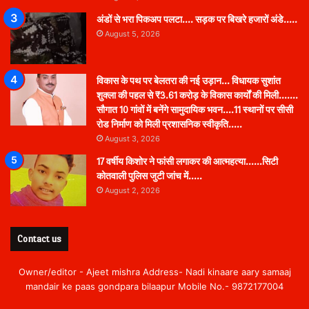
अंडों से भरा पिकअप पलटा…. सड़क पर बिखरे हजारों अंडे…..
August 5, 2026
विकास के पथ पर बेलतरा की नई उड़ान… विधायक सुशांत
शुक्ला की पहल से ₹3.61 करोड़ के विकास कार्यों की मिली…….
सौगात 10 गांवों में बनेंगे सामुदायिक भवन….11 स्थानों पर सीसी
रोड निर्माण को मिली प्रशासनिक स्वीकृति…..
August 3, 2026
17 वर्षीय किशोर ने फांसी लगाकर की आत्महत्या……सिटी
कोतवाली पुलिस जुटी जांच में…..
August 2, 2026
Contact us
Owner/editor - Ajeet mishra Address- Nadi kinaare aary samaaj
mandair ke paas gondpara bilaapur Mobile No.- 9872177004