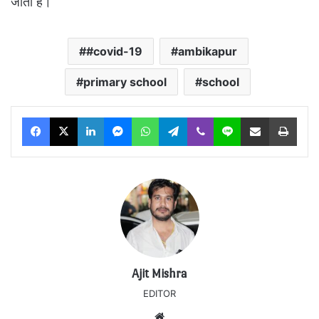
जाती है।
#covid-19
ambikapur
primary school
school
Facebook
X
LinkedIn
Messenger
WhatsApp
Telegram
Viber
Line
Share via Email
Print
Ajit Mishra
EDITOR
Website