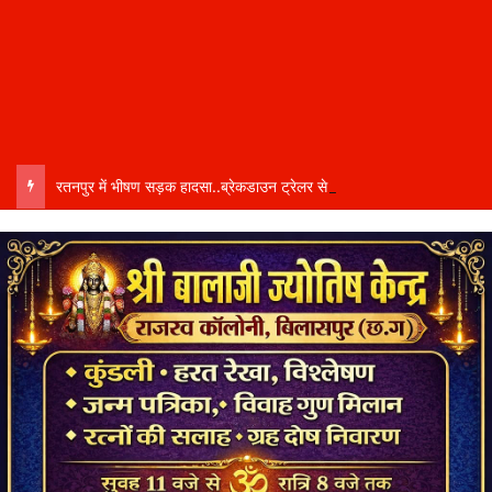
रतनपुर में भीषण सड़क हादसा..ब्रेकडाउन ट्रेलर से पीछे आ रही दो ट्रेलरें टकराईं….. चालक कैबिन में फंसा….. गंभीर हालत में अस्पताल रेफर…..