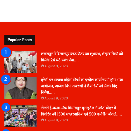
Popular Posts
तखतपुर में बिलासपुर ब्लड सेंटर का शुभारंभ, क्षेत्रवासियों को
मिलेगी 24 घंटे रक्त सेवा….
August 9, 2026
हरेली पर भाजपा महिला मोर्चा का प्रदेश कार्यालय में होगा भव्य
आयोजन, अध्यक्ष विभा अवस्थी ने तैयारियों को लेकर दिए
निर्देश…..
August 9, 2026
रोटरी ई-क्लब ऑफ बिलासपुर यूनाइटेड ने कोटा क्षेत्र में
वितरित की 1500 मच्छरदानियां एवं 500 क्लोरीन बोतलें…..
August 9, 2026