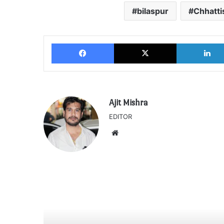
bilaspur
Chhatt
Facebook
X
Ajit Mishra
EDITOR
Website