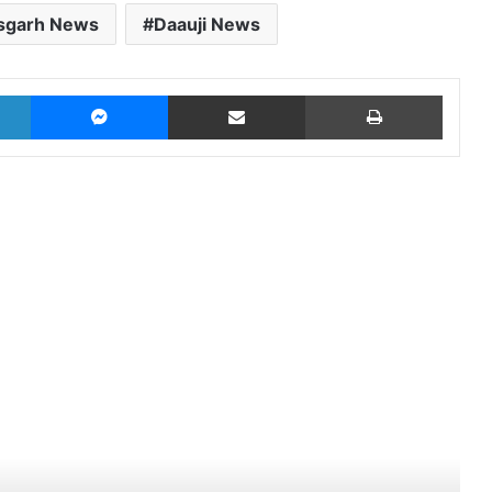
isgarh News
Daauji News
LinkedIn
Messenger
Share via Email
Print
Read Next