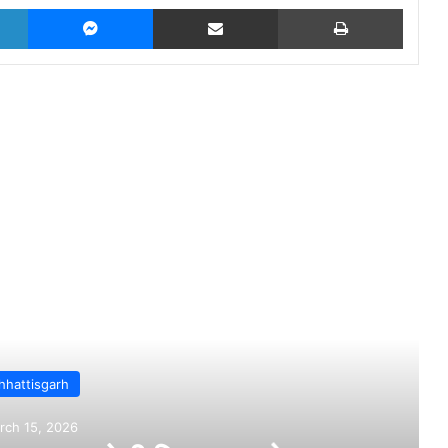
LinkedIn
Messenger
Share via Email
Print
Read Next
Bilaspur
March 14, 2026