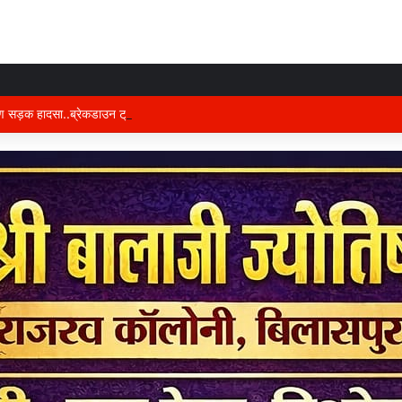
षण सड़क हादसा..ब्रेकडाउन ट्रेलर से पीछे आ रही दो ट्रेलरें टकराईं….. चालक कैबिन में फंस