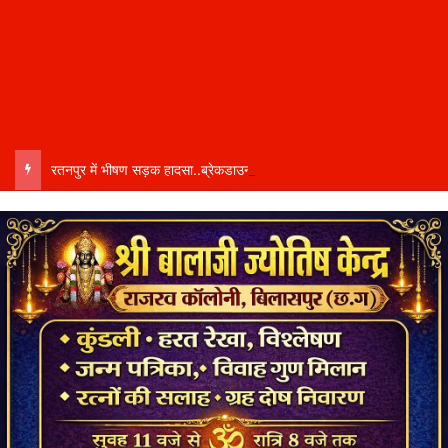
रतनपुर में भीषण सड़क हादसा..ब्रेकडाउन ट्रेलर से पीछे आ रही दो ट्रेलरें टकराईं….. चालक कैबिन में फंसा….. गंभीर हालत में अस्पताल रेफर…..