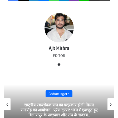
Ajit Mishra
EDITOR
Website
Chhattisgarh
राष्ट्रीय स्वयंसेवक संघ का पत्रकार होली मिलन
समारोह का आयोजन.. प्रेस ट्रस्ट भवन में एकजुट हुए
बिलासपुर के पत्रकार और संघ के सदस्य..