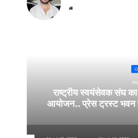
Website
Chhattisgarh
March 15, 2026
सेवक संघ का पत्रकार होली मिलन समारोह का
स्ट भवन में एकजुट हुए बिलासपुर के पत्रका
और संघ के सदस्य..