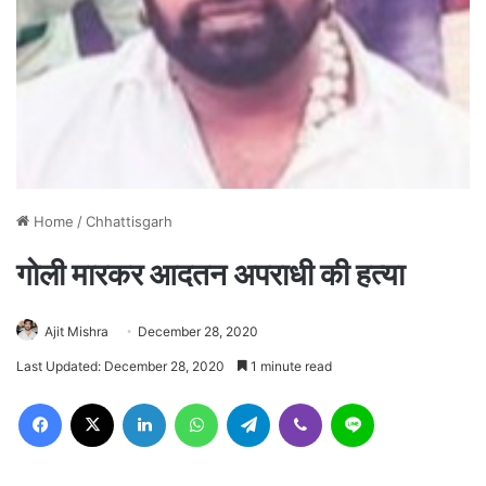
Home
/
Chhattisgarh
गोली मारकर आदतन अपराधी की हत्या
Ajit Mishra
December 28, 2020
Last Updated: December 28, 2020
1 minute read
Facebook
X
LinkedIn
WhatsApp
Telegram
Viber
Line