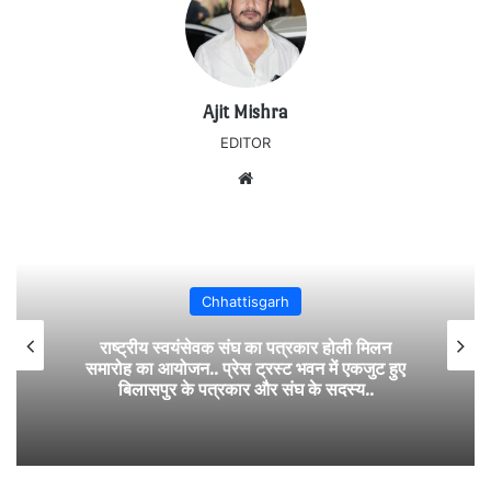
Ajit Mishra
EDITOR
Website
Chhattisgarh
राष्ट्रीय स्वयंसेवक संघ का पत्रकार होली मिलन
समारोह का आयोजन.. प्रेस ट्रस्ट भवन में एकजुट हुए
बिलासपुर के पत्रकार और संघ के सदस्य..