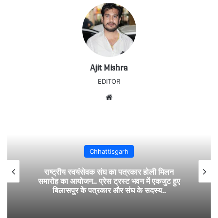
Ajit Mishra
EDITOR
Website
Chhattisgarh
राष्ट्रीय स्वयंसेवक संघ का पत्रकार होली मिलन
समारोह का आयोजन.. प्रेस ट्रस्ट भवन में एकजुट हुए
बिलासपुर के पत्रकार और संघ के सदस्य..