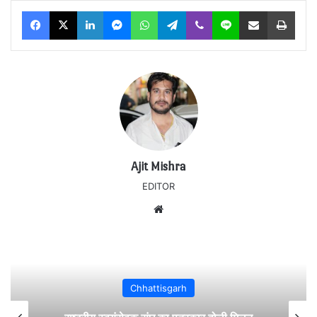
Facebook
X
LinkedIn
Messenger
WhatsApp
Telegram
Viber
Line
Share via Email
Print
Ajit Mishra
EDITOR
Website
Chhattisgarh