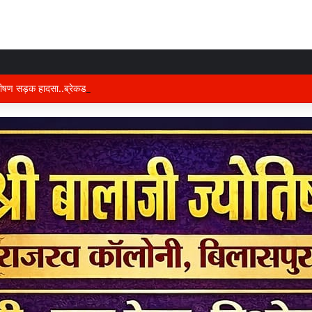
भीषण सड़क हादसा..ब्रेकडाउन ट्रेलर से पीछे आ रही दो ट्रेलरें टकराईं….. चालक कैबिन में फ