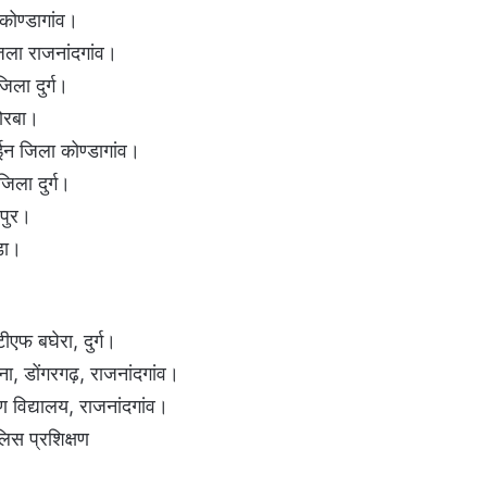
कोण्डागांव।
जिला राजनांदगांव।
िला दुर्ग।
ोरबा।
ईन जिला कोण्डागांव।
िला दुर्ग।
पुर।
ड़ा।
एफ बघेरा, दुर्ग।
ा, डोंगरगढ़, राजनांदगांव।
षण विद्यालय, राजनांदगांव।
िस प्रशिक्षण