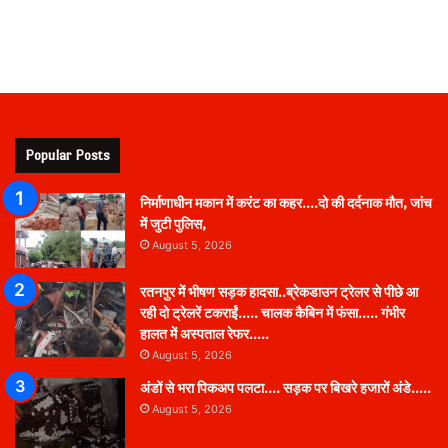
Popular Posts
निर्माणाधीन मकान में करंट का कहर….दो की दर्दनाक मौत, जांच
में जुटी पुलिस,
August 5, 2026
रतनपुर में भीषण सड़क हादसा..ब्रेकडाउन ट्रेलर से पीछे आ
रही दो ट्रेलरें टकराईं….. चालक कैबिन में फंसा….. गंभीर
हालत में अस्पताल रेफर…..
August 5, 2026
अंडों से भरा पिकअप पलटा…. सड़क पर बिखरे हजारों अंडे…..
August 5, 2026