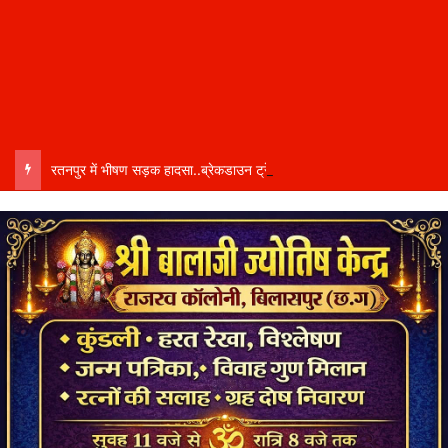
रतनपुर में भीषण सड़क हादसा..ब्रेकडाउन ट्रेलर से पीछे आ रही दो ट्रेलरें टकराईं….. चालक कैबिन में फंसा….. गंभीर हालत में अस्पताल रेफर…..