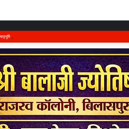
तृभूमि की रक्षा में तैनात वीर फौजी भाइयों हेतु “सिपाही रक्षा सूत्र संग्रहण” कार्यक्रम हुआ सं