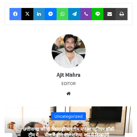
Facebook
X
LinkedIn
Messenger
WhatsApp
Telegram
Viber
Line
Share via Email
Print
Ajit Mishra
EDITOR
Website
Uncategorized
छत्तीसगढ़ की दो खिलाड़ी भारतीय महिला जूनियर हॉकी
टीम में…..चीन में होने वाले एशिया कप में दिखाएंगी