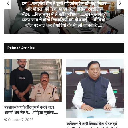
दम…..राष्ट्रीय टीम में चुनी गईं कांसाबेल की मधु सिदार
और बोड़ला की गीता यादव खेलो इंडिया एक्सीलेंस
सेंटर…..बिलासपुर में ले रहीं प्रशिक्षण…..उप मुख्यमंत्री
अरुण साव ने दोनों खिलाड़ियों को दी बधाई….. वीडियो-
कॉल पर बात कर तैयारियों की भी ली जानकारी…..
Related Articles
बहलाकर भगाने और दुष्कर्म करने वाला
आरोपी अब जेल में…. पीड़िता सुरक्षित….
October 7, 2025
कलेक्टर ने जारी कियाआदेश होटल एवं