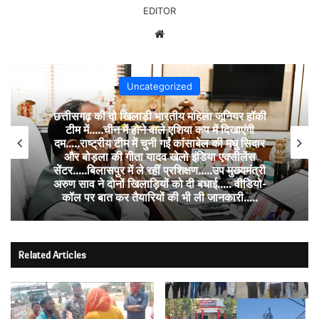
EDITOR
Website
Uncategorized
छत्तीसगढ़ की दो खिलाड़ी भारतीय महिला जूनियर हॉकी
टीम में…..चीन में होने वाले एशिया कप में दिखाएंगी
दम…..राष्ट्रीय टीम में चुनी गईं कांसाबेल की मधु सिदार
और बोड़ला की गीता यादव खेलो इंडिया एक्सीलेंस
सेंटर…..बिलासपुर में ले रहीं प्रशिक्षण…..उप मुख्यमंत्री
अरुण साव ने दोनों खिलाड़ियों को दी बधाई….. वीडियो-
कॉल पर बात कर तैयारियों की भी ली जानकारी…..
Related Articles