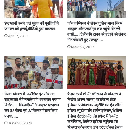
छेड़खानी करने वाले युवक की युवतियों ने
जोन कमिश्नर से लेकर पुलिस थाना निगम
जमकर की धुनाई,वीडियो हुआ वायरल
आयुक्त और एसडीएम तक पहुंचे मोहल्ले
वासी….. टेलीकॉम टावर को हटाने को लेकर
April 7, 2022
मोहल्लेवासी हुए एकजुट….
March 7, 2025
नेपाल पोखरा में आयोजित इंटरनेशनल
फ़ैशन रनवे शो में छत्तीसगढ़ के मॉडल्स ने
ताइक्वांडो चैंपियनशिप में भारत रहा प्रथम
बिखेरा अपना जलवा, फेडरेशन ऑफ़
विजेता…..खिलाड़ियों ने उत्कृष्ट प्रदर्शन
इंडियन प्रोफेशनल ब्यूटीशियन एंड ऑल
कर 37 गोल्ड एवं 27 सिल्वर मेडल किया
इंडिया ब्यूटी पार्लर ऑर्गनाइजेशन,क्षितिज
प्राप्त…..
इंडिया एंटरटेनमेंट एंड इवेन्ट मैनेजमेंट
कॉर्पोरेशन, क्षितिज इंडिया म्यूज़िक एंड
June 30, 2026
फिल्म्स प्रोडक्शन द्वारा स्टेट लेवल फ़ैशन