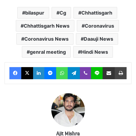
bilaspur
Cg
Chhattisgarh
Chhattisgarh News
Coronavirus
Coronavirus News
Daauji News
genral meeting
Hindi News
Facebook
X
LinkedIn
Messenger
WhatsApp
Telegram
Viber
Line
Share via Email
Print
Ajit Mishra