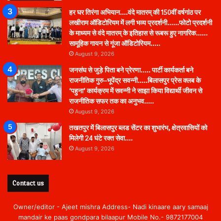
हर घर तिरंगा अभियान….वंदे मातरम् की 150वीं वर्षगांठ पर
लखीराम ऑडिटोरियम में लगी भव्य प्रदर्शनी……फोटो प्रदर्शनी
के माध्यम से वंदे मातरम् के इतिहास से रूबरू हुए नागरिक……
सामूहिक गायन से गूंजा ऑडिटोरियम…..
August 9, 2026
जनसंघ से जुड़े पिता बने प्रेरणा….. पार्टी कार्यकर्ता बने
राजनीतिक गुरु–भूपेंद्र सवन्नी…..बिलासपुर प्रेस क्लब के
‘पहुना’ कार्यक्रम में सवन्नी ने साझा किया विद्यार्थी जीवन से
राजनीतिक सफर तक का अनुभव…..
August 9, 2026
तखतपुर में बिलासपुर ब्लड सेंटर का शुभारंभ, क्षेत्रवासियों को
मिलेगी 24 घंटे रक्त सेवा….
August 9, 2026
Contact us
Owner/editor - Ajeet mishra Address- Nadi kinaare aary samaaj
mandair ke paas gondpara bilaapur Mobile No.- 9872177004