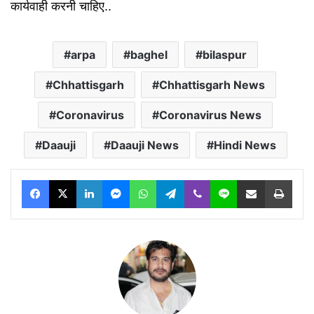
कार्यवाही करनी चाहिए..
arpa
baghel
bilaspur
Chhattisgarh
Chhattisgarh News
Coronavirus
Coronavirus News
Daauji
Daauji News
Hindi News
Facebook
X
LinkedIn
Messenger
WhatsApp
Telegram
Viber
Line
Share via Email
Print