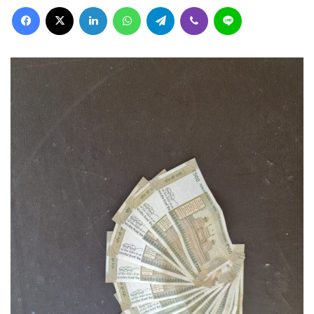
Facebook
X
LinkedIn
WhatsApp
Telegram
Viber
Line