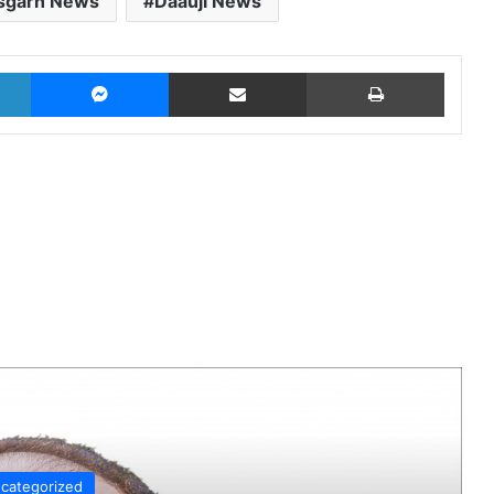
isgarh News
Daauji News
LinkedIn
Messenger
Share via Email
Print
Read Next
categorized