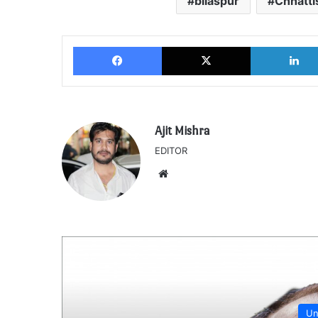
bilaspur
Chhatt
Facebook
X
Ajit Mishra
EDITOR
Website
Un