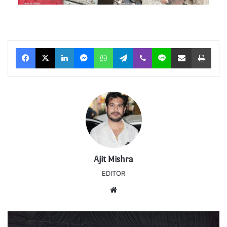
Facebook
X
LinkedIn
Messenger
WhatsApp
Telegram
Viber
Line
Share via Email
Print
Ajit Mishra
EDITOR
Website