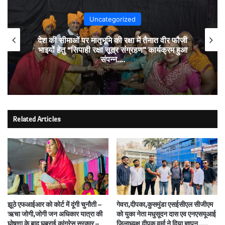
Uncategorized
देश की सीमाओं पर मातृभूमि की रक्षा में तैनात वीर फौजी
भाइयों हेतु “सिपाही रक्षा सूत्र संग्रहण” कार्यक्रम हुआ
संपन्न….
Related Articles
झूठे एफआईआर को कोर्ट में दूंगी चुनौती –
गेवरा,दीपका,कुसमुंडा एसईसीएल सीजीएम
ऋचा जोगी,जोगी जन अधिकार यात्रा की
को युका नेता मधुसूदन दास एव एनएसयूआई
घोषणा के बाद घबराई कांग्रेस सरकार –
ज़िलाध्यक्ष दीपक वर्मा ने दिया ज्ञापन.….