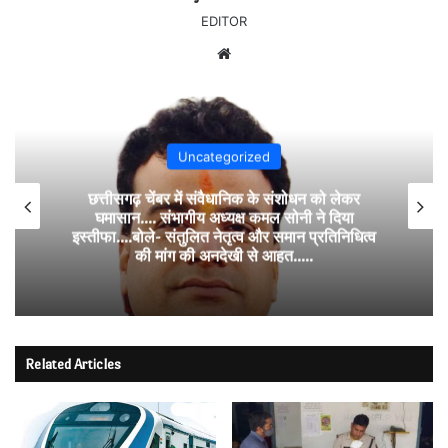
EDITOR
Website
Uncategorized
छत्तीसगढ़ चेंबर में संवैधानिक के संशोधन को लेकर
घमासान…. संभागीय अध्यक्ष कमल सोनी ने दिया
इस्तीफा….बोले- संतुलित नेतृत्व और समान प्रतिनिधित्व
की मांग की अनदेखी से आहत…..
Related Articles