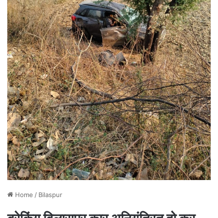
Home
/
Bilaspur