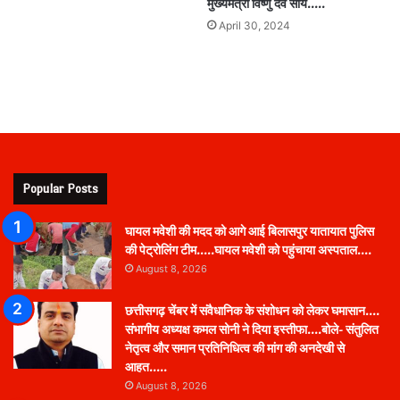
मुख्यमंत्री विष्णु देव साय…..
April 30, 2024
Popular Posts
घायल मवेशी की मदद को आगे आई बिलासपुर यातायात पुलिस
की पेट्रोलिंग टीम…..घायल मवेशी को पहुंचाया अस्पताल….
August 8, 2026
छत्तीसगढ़ चेंबर में संवैधानिक के संशोधन को लेकर घमासान….
संभागीय अध्यक्ष कमल सोनी ने दिया इस्तीफा….बोले- संतुलित
नेतृत्व और समान प्रतिनिधित्व की मांग की अनदेखी से
आहत…..
August 8, 2026