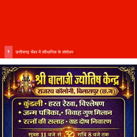
छत्तीसगढ़ चेंबर में संवैधानिक के संशोधन को लेकर घमासान…. संभागीय अध्यक्ष कमल सोनी ने दिया इस्तीफा….बोले- संतुलित नेतृत्व और समान प्रतिनिधित्व की मांग की अनदेखी से आहत…..