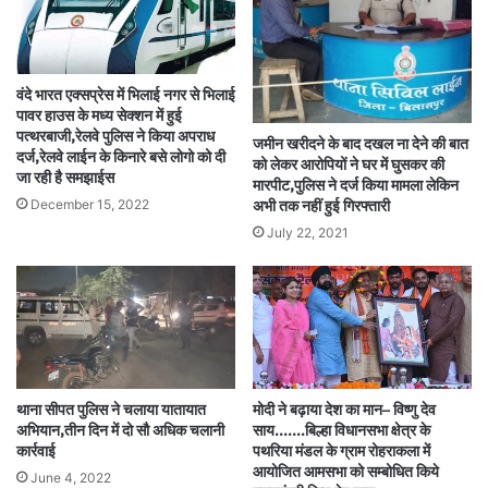
वंदे भारत एक्सप्रेस में भिलाई नगर से भिलाई
पावर हाउस के मध्य सेक्शन में हुई
पत्थरबाजी,रेलवे पुलिस ने किया अपराध
जमीन खरीदने के बाद दखल ना देने की बात
दर्ज,रेलवे लाईन के किनारे बसे लोगो को दी
को लेकर आरोपियों ने घर में घुसकर की
जा रही है समझाईस
मारपीट,पुलिस ने दर्ज किया मामला लेकिन
December 15, 2022
अभी तक नहीं हुई गिरफ्तारी
July 22, 2021
थाना सीपत पुलिस ने चलाया यातायात
मोदी ने बढ़ाया देश का मान– विष्णु देव
अभियान,तीन दिन में दो सौ अधिक चलानी
साय…….बिल्हा विधानसभा क्षेत्र के
कार्रवाई
पथरिया मंडल के ग्राम रोहराकला में
आयोजित आमसभा को सम्बोधित किये
June 4, 2022