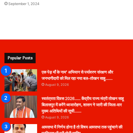
September 1, 2024
Popular Posts
एक पेड़ माँ के नाम’ अभियान से पर्यावरण संरक्षण और
जनभागीदारी को मिल रहा नया बल–तोखन साहू……
August 9, 2026
स्वतंत्रता दिवस 2026….. केंद्रीय राज्य मंत्री तोखन साहू
बिलासपुर में करेंगे ध्वजारोहण, शासन ने जारी की जिला-वार
मुख्य अतिथियों की सूची……
August 9, 2026
आमसभा में निर्णय होना है तो विषय आमसभा तक पहुंचाने की