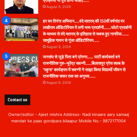
प्रक्रिया भी पूरी होनी चाहिए…..
August 9, 2026
हर घर तिरंगा अभियान….वंदे मातरम् की 150वीं वर्षगांठ पर
लखीराम ऑडिटोरियम में लगी भव्य प्रदर्शनी……फोटो प्रदर्शनी
के माध्यम से वंदे मातरम् के इतिहास से रूबरू हुए नागरिक……
सामूहिक गायन से गूंजा ऑडिटोरियम…..
August 9, 2026
जनसंघ से जुड़े पिता बने प्रेरणा….. पार्टी कार्यकर्ता बने
राजनीतिक गुरु–भूपेंद्र सवन्नी…..बिलासपुर प्रेस क्लब के
‘पहुना’ कार्यक्रम में सवन्नी ने साझा किया विद्यार्थी जीवन से
राजनीतिक सफर तक का अनुभव…..
August 9, 2026
Contact us
Owner/editor - Ajeet mishra Address- Nadi kinaare aary samaaj
mandair ke paas gondpara bilaapur Mobile No.- 9872177004