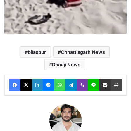
bilaspur
Chhattisgarh News
Daauji News
Facebook
X
LinkedIn
Messenger
WhatsApp
Telegram
Viber
Line
Share via Email
Print