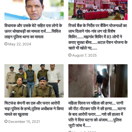
विधायक और उसके बेटे सहित दस लोगो के
रिजर्व बैंक के निर्देश पर बैंकिंग योजनाओं का
ऊपर धोखाधड़ी का मामला दर्ज..…सिविल
लाभ दिलाने गांव-गांव लग रहे विशेष
लाइन पुलिस थाना का मामला
शिविर……मझगांव शिविर में 83 लोगों ने
कराए सुरक्षा बीमा…..अटल पेंशन योजना के
May 22, 2024
खाते भी खोले गए…..
August 7, 2025
चिटफंड कंपनी का एक और फरार आरोपी
महिला दिवस पर महिला की हत्या… पत्नी
चढ़ा पुलिस के हत्थे,पुलिस अधीक्षक ने किया
की पीट-पीटकर पति ने की हत्या…..घटना
मामले का खुलासा
के बाद आरोपी फरार…..नशे की हालत में
पति ने दिया घटना को अंजाम…..पुलिस
December 15, 2021
जुटी जांच में…..