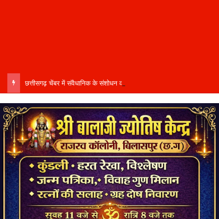
छत्तीसगढ़ चेंबर में संवैधानिक के संशोधन को लेकर घमासान…. संभागीय अध्यक्ष कमल सोनी ने दिया इस्तीफा….बोले- संतुलित नेतृत्व और समान प्रतिनिधित्व की मांग की अनदेखी से आहत…..