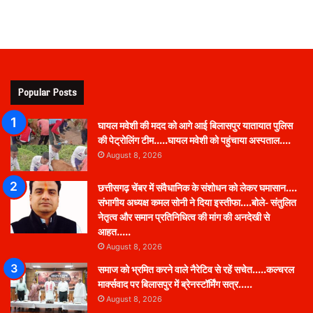
Popular Posts
घायल मवेशी की मदद को आगे आई बिलासपुर यातायात पुलिस
की पेट्रोलिंग टीम…..घायल मवेशी को पहुंचाया अस्पताल….
August 8, 2026
छत्तीसगढ़ चेंबर में संवैधानिक के संशोधन को लेकर घमासान….
संभागीय अध्यक्ष कमल सोनी ने दिया इस्तीफा….बोले- संतुलित
नेतृत्व और समान प्रतिनिधित्व की मांग की अनदेखी से
आहत…..
August 8, 2026
समाज को भ्रमित करने वाले नैरेटिव से रहें सचेत…..कल्चरल
मार्क्सवाद पर बिलासपुर में ब्रेनस्टॉर्मिंग सत्र…..
August 8, 2026