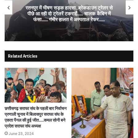
रतनपुर में भीषण सड़क हादसा..ब्रेकडाउन ट्रेलर से
पीछे आ रही दो ट्रेलरें टकराईं….. चालक कैबिन में
फंसा….. गंभीर हालत में अस्पताल रेफर…..
Related Articles
छत्तीसगढ़ सराफा संघ के पहली बार निर्वाचन
प्रणाली चुनाव में बिलासपुर सराफा संघ के
एकता पैनल की हुई जीत….कमल सोनी बने
प्रदेश सराफा संघ अध्यक्ष
June 23, 2024