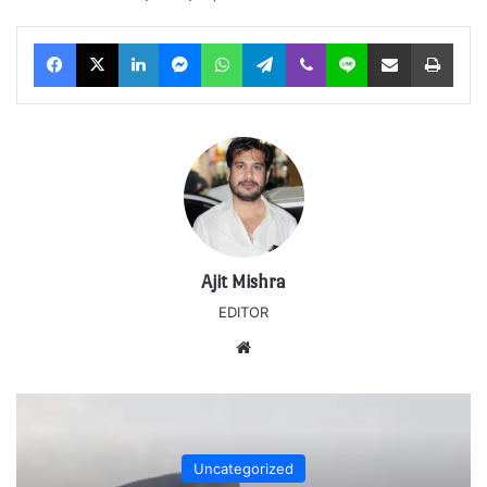
Facebook
X
LinkedIn
Messenger
WhatsApp
Telegram
Viber
Line
Share via Email
Print
Ajit Mishra
EDITOR
Website
Uncategorized