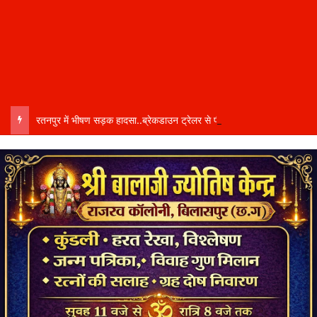
रतनपुर में भीषण सड़क हादसा..ब्रेकडाउन ट्रेलर से पीछे आ रही दो ट्रेलरें टकराईं….. चालक कैबिन में फंसा….. गंभीर हालत में अस्पताल रेफर…..