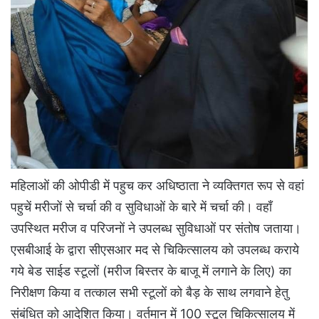
महिलाओं की ओपीडी में पहुच कर अधिष्ठाता ने व्यक्तिगत रूप से वहां
पहुचें मरीजों से चर्चा की व सुविधाओं के बारे में चर्चा की। वहाँ
उपस्थित मरीज व परिजनों ने उपलब्ध सुविधाओं पर संतोष जताया।
एसबीआई के द्वारा सीएसआर मद से चिकित्सालय को उपलब्ध कराये
गये बेड साईड स्टूलों (मरीज बिस्तर के बाजू में लगाने के लिए) का
निरीक्षण किया व तत्काल सभी स्टूलों को बैड़ के साथ लगवाने हेतु
संबंधित को आदेशित किया। वर्तमान में 100 स्टूल चिकित्सालय में