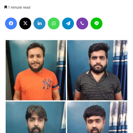
1 minute read
Facebook
X
LinkedIn
WhatsApp
Telegram
Viber
Line