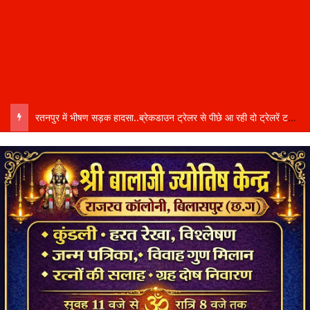
रतनपुर में भीषण सड़क हादसा..ब्रेकडाउन ट्रेलर से पीछे आ रही दो ट्रेलरें टकराईं….. चालक कैबिन में फंसा….. गंभीर हालत में अस्पताल रेफर…..