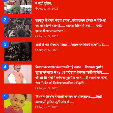
में जुटी पुलिस,
August 5, 2026
रतनपुर में भीषण सड़क हादसा..ब्रेकडाउन ट्रेलर से पीछे आ
रही दो ट्रेलरें टकराईं….. चालक कैबिन में फंसा….. गंभीर
हालत में अस्पताल रेफर…..
August 5, 2026
अंडों से भरा पिकअप पलटा…. सड़क पर बिखरे हजारों अंडे…..
August 5, 2026
विकास के पथ पर बेलतरा की नई उड़ान… विधायक सुशांत
शुक्ला की पहल से ₹3.61 करोड़ के विकास कार्यों की मिली…….
सौगात 10 गांवों में बनेंगे सामुदायिक भवन….11 स्थानों पर सीसी
रोड निर्माण को मिली प्रशासनिक स्वीकृति…..
August 3, 2026
17 वर्षीय किशोर ने फांसी लगाकर की आत्महत्या……सिटी
कोतवाली पुलिस जुटी जांच में…..
August 2, 2026