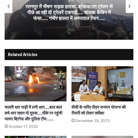
रतनपुर में भीषण सड़क हादसा..ब्रेकडाउन ट्रेलर से
पीछे आ रही दो ट्रेलरें टकराईं….. चालक कैबिन में
फंसा….. गंभीर हालत में अस्पताल रेफर…..
Related Articles
चलती थार गाड़ी में लगी आग….बाल बाल
वीसी के जरिए पीएम जनमन योजना की
बचे थार सवार दो युवक….मौके पर पहुंची
तैयारी को लेकर समीक्षा
फायर ब्रिगेड और पुलिस टीम……
December 29, 2023
October 17, 2025