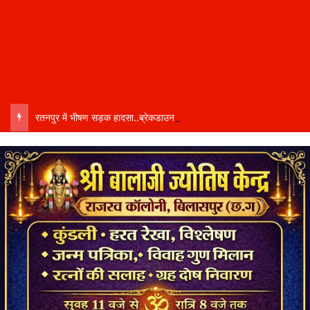
रतनपुर में भीषण सड़क हादसा..ब्रेकडाउन ट्रेलर से पीछे आ रही दो ट्रेलरें टकराईं….. चालक कैबिन में फंसा….. गंभीर हालत में अस्पताल रेफर…..