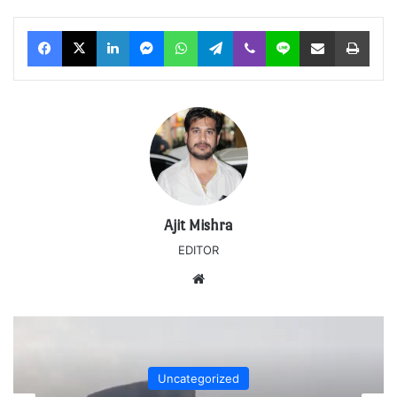
Facebook
X
LinkedIn
Messenger
WhatsApp
Telegram
Viber
Line
Share via Email
Print
Ajit Mishra
EDITOR
Website
Uncategorized