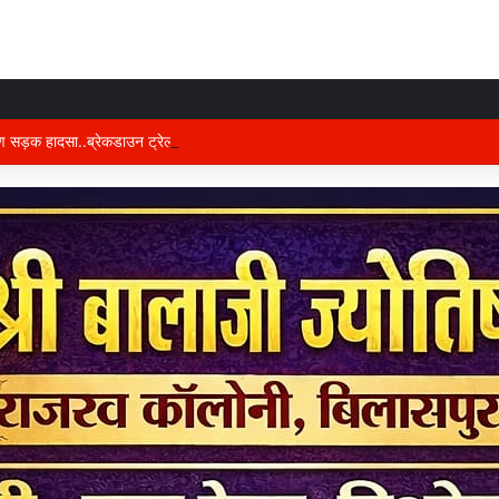
षण सड़क हादसा..ब्रेकडाउन ट्रेलर से पीछे आ रही दो ट्रेलरें टकराईं….. चालक कैबिन में फंस