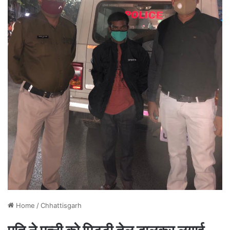
Home
/
Chhattisgarh