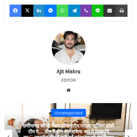
Facebook
X
LinkedIn
Messenger
WhatsApp
Telegram
Viber
Line
Share via Email
Print
Ajit Mishra
EDITOR
Website
Uncategorized
छत्तीसगढ़ की दो खिलाड़ी भारतीय महिला जूनियर हॉकी
टीम में…..चीन में होने वाले एशिया कप में दिखाएंगी