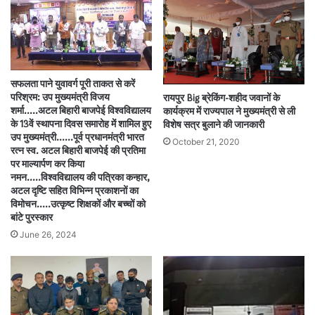
सफलता पाने युवावर्ग पूरी ताकत से करें
परिश्रम: उप मुख्यमंत्री विजय
रायपुर Big ब्रेकिंग-शहीद जवानों के
शर्मा…..अटल बिहारी बाजपेई विश्वविद्यालय
कार्यक्रम में राज्यपाल ने मुख्यमंत्री से ली
के 13वें स्थापना दिवस समारोह में शामिल हुए
विशेष सत्र बुलाने की जानकारी
उप मुख्यमंत्री……पूर्व प्रधानमंत्री भारत
October 21, 2020
रत्न स्व. अटल बिहारी बाजपेई की प्रतिमा
पर माल्यार्पण कर किया
नमन…..विश्वविद्यालय की पत्रिका कन्हार,
अटल दृष्टि सहित विभिन्न प्रकाशनों का
विमोचन…..उत्कृष्ट शिक्षकों और बच्चों को
बांटे पुरस्कार
June 26, 2024