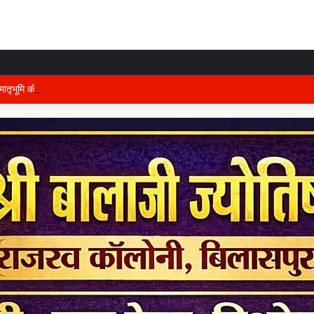
तृभूमि की रक्षा में तैनात वीर फौजी भाइयों हेतु “सिपाही रक्षा सूत्र संग्रहण” कार्यक्रम हुआ सं