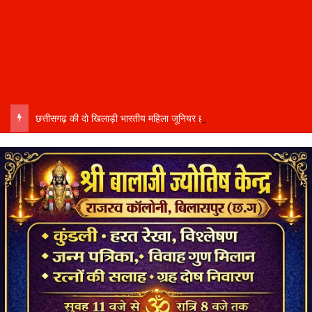
छत्तीसगढ़ की दो खिलाड़ी भारतीय महिला जूनियर हॉकी टीम में…..चीन में होने वाले एशिया कप में दिखाएंगी दम…..राष्ट्रीय टीम में चुनी गईं कांसाबेल की मधु सिदार और बोड़ला की गीता यादव खेलो इंडिया एक्सीलेंस सेंटर…..बिलासपुर में ले रहीं प्रशिक्षण…..उप मुख्यमंत्री अरुण साव ने दोनों खिलाड़ियों को दी बधाई….. वीडियो-कॉल पर बात कर तैयारियों की भी ली जानकारी…..