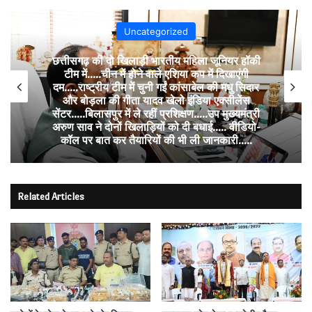
Uncategorized
छत्तीसगढ़ की दो खिलाड़ी भारतीय महिला जूनियर हॉकी
टीम में…..चीन में होने वाले एशिया कप में दिखाएंगी
दम…..राष्ट्रीय टीम में चुनी गईं कांसाबेल की मधु सिदार
और बोड़ला की गीता यादव खेलो इंडिया एक्सीलेंस
सेंटर…..बिलासपुर में ले रहीं प्रशिक्षण…..उप मुख्यमंत्री
अरुण साव ने दोनों खिलाड़ियों को दी बधाई….. वीडियो-
कॉल पर बात कर तैयारियों की भी ली जानकारी…..
Related Articles