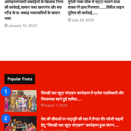
अतिक्रमणकारी कबाड़ियों के खिलाफ निगम
मुंगेली नाका चौक से सट्टा चलाने वाला
की कार्रवाई,सामान जब्त खपरगंज और बस
शख्स रंगे हाथ गिरफ्तार..….सिविल लाइन
स्टैंड के छः कबाड़ व्यावसायियों के सामान
पुलिस की कार्रवाई…..
जब्त
July 29, 2025
January 10, 2023
Popular Posts
सिपाही रक्षा सूत्र संग्रहण कार्यक्रम में प्रदेश पदाधिकारी और
जिलाध्यक्ष बहने हुई शामिल….
August 7, 2026
देश की सीमाओं पर मातृभूमि की रक्षा में तैनात वीर फौजी भाइयों
हेतु “सिपाही रक्षा सूत्र संग्रहण” कार्यक्रम हुआ संपन्न….