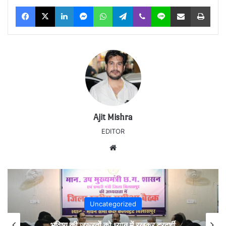
Facebook
X
LinkedIn
Messenger
WhatsApp
Telegram
Viber
Line
Share via Email
Print
Ajit Mishra
EDITOR
Website
Uncategorized
भविष्य की जरूरतों को ध्यान में रखकर दूरदर्शी