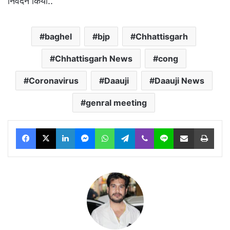
निवेदन किया..
baghel
bjp
Chhattisgarh
Chhattisgarh News
cong
Coronavirus
Daauji
Daauji News
genral meeting
Facebook
X
LinkedIn
Messenger
WhatsApp
Telegram
Viber
Line
Share via Email
Print