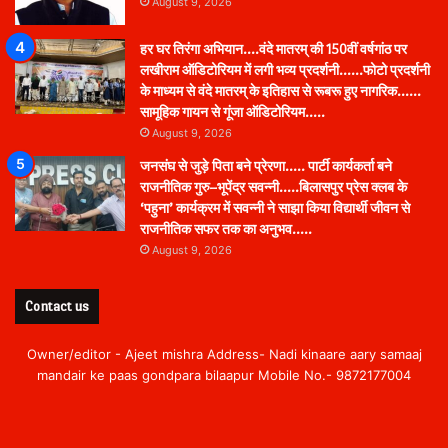
August 9, 2026
हर घर तिरंगा अभियान….वंदे मातरम् की 150वीं वर्षगांठ पर
लखीराम ऑडिटोरियम में लगी भव्य प्रदर्शनी……फोटो प्रदर्शनी
के माध्यम से वंदे मातरम् के इतिहास से रूबरू हुए नागरिक……
सामूहिक गायन से गूंजा ऑडिटोरियम…..
August 9, 2026
जनसंघ से जुड़े पिता बने प्रेरणा….. पार्टी कार्यकर्ता बने
राजनीतिक गुरु–भूपेंद्र सवन्नी…..बिलासपुर प्रेस क्लब के
‘पहुना’ कार्यक्रम में सवन्नी ने साझा किया विद्यार्थी जीवन से
राजनीतिक सफर तक का अनुभव…..
August 9, 2026
Contact us
Owner/editor - Ajeet mishra Address- Nadi kinaare aary samaaj
mandair ke paas gondpara bilaapur Mobile No.- 9872177004