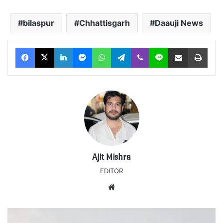
bilaspur
Chhattisgarh
Daauji News
Facebook
X
LinkedIn
Messenger
WhatsApp
Telegram
Viber
Line
Share via Email
Print
Ajit Mishra
EDITOR
Website