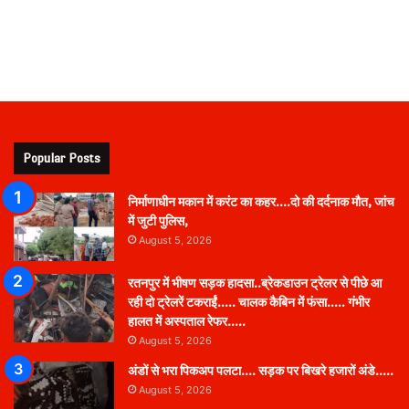
Popular Posts
निर्माणाधीन मकान में करंट का कहर….दो की दर्दनाक मौत, जांच
में जुटी पुलिस,
August 5, 2026
रतनपुर में भीषण सड़क हादसा..ब्रेकडाउन ट्रेलर से पीछे आ
रही दो ट्रेलरें टकराईं….. चालक कैबिन में फंसा….. गंभीर
हालत में अस्पताल रेफर…..
August 5, 2026
अंडों से भरा पिकअप पलटा…. सड़क पर बिखरे हजारों अंडे…..
August 5, 2026