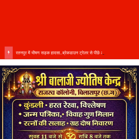
रतनपुर में भीषण सड़क हादसा..ब्रेकडाउन ट्रेलर से पीछे आ रही दो ट्रेलरें टकराईं….. चालक कैबिन में फंसा….. गंभीर हालत में अस्पताल रेफर…..