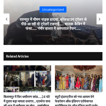
Uncategorized
रतनपुर में भीषण सड़क हादसा..ब्रेकडाउन ट्रेलर से
पीछे आ रही दो ट्रेलरें टकराईं….. चालक कैबिन में
फंसा….. गंभीर हालत में अस्पताल रेफर…..
Related Articles
बिलासपुर में फिर धर्मांतरण कांड….24 घंटे
ब्यूटी इंडस्ट्रीज को नया आयाम देने
में दूसरा बड़ा मामला उजागर…प्रार्थना सभा
फेडरेशन ऑफ इंडियन प्रोफेशनल
की आड़ में धर्मांतरण का खेल – एसईसीएल
ब्यूटीशियन एंड ऑल इंडिया ब्यूटी पार्लर