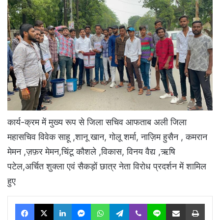
कार्य-क्रम में मुख्य रूप से जिला सचिव आफताब अली जिला
महासचिव विवेक साहू ,शानू खान, गोलू शर्मा, नाज़िम हुसैन , कमरान
मेमन ,ज़फ़र मेमन,चिंटू कौशले ,विकास, विनय वैद्य ,ऋषि
पटेल,अर्चित शुक्ला एवं सैकड़ों छात्र नेता विरोध प्रदर्शन में शामिल
हुए
Facebook
X
LinkedIn
Messenger
WhatsApp
Telegram
Viber
Line
Share via Email
Print