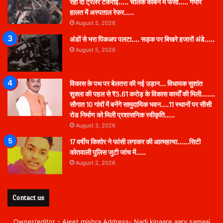
रही दो ट्रेलरें टकराईं….. चालक कैबिन में फंसा….. गंभीर
हालत में अस्पताल रेफर…..
August 5, 2026
अंडों से भरा पिकअप पलटा…. सड़क पर बिखरे हजारों अंडे…..
August 5, 2026
विकास के पथ पर बेलतरा की नई उड़ान… विधायक सुशांत
शुक्ला की पहल से ₹3.61 करोड़ के विकास कार्यों की मिली…….
सौगात 10 गांवों में बनेंगे सामुदायिक भवन….11 स्थानों पर सीसी
रोड निर्माण को मिली प्रशासनिक स्वीकृति…..
August 3, 2026
17 वर्षीय किशोर ने फांसी लगाकर की आत्महत्या……सिटी
कोतवाली पुलिस जुटी जांच में…..
August 2, 2026
Contact us
Owner/editor - Ajeet mishra Address- Nadi kinaare aary samaaj