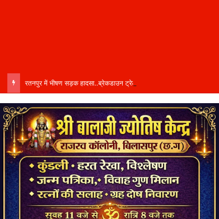
रतनपुर में भीषण सड़क हादसा..ब्रेकडाउन ट्रेलर से पीछे आ रही दो ट्रेलरें टकराईं….. चालक कैबिन में फंसा….. गंभीर हालत में अस्पताल रेफर…..