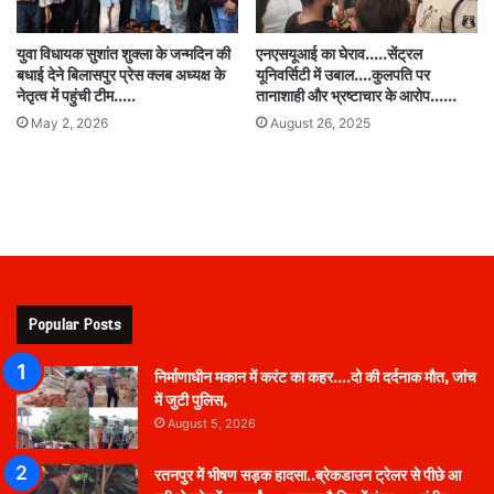
युवा विधायक सुशांत शुक्ला के जन्मदिन की
एनएसयूआई का घेराव…..सेंट्रल
बधाई देने बिलासपुर प्रेस क्लब अध्यक्ष के
यूनिवर्सिटी में उबाल….कुलपति पर
नेतृत्व में पहुंची टीम…..
तानाशाही और भ्रष्टाचार के आरोप……
May 2, 2026
August 26, 2025
Popular Posts
निर्माणाधीन मकान में करंट का कहर….दो की दर्दनाक मौत, जांच
में जुटी पुलिस,
August 5, 2026
रतनपुर में भीषण सड़क हादसा..ब्रेकडाउन ट्रेलर से पीछे आ