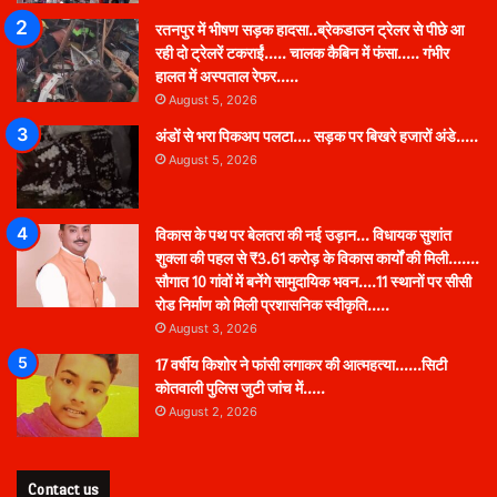
रतनपुर में भीषण सड़क हादसा..ब्रेकडाउन ट्रेलर से पीछे आ
रही दो ट्रेलरें टकराईं….. चालक कैबिन में फंसा….. गंभीर
हालत में अस्पताल रेफर…..
August 5, 2026
अंडों से भरा पिकअप पलटा…. सड़क पर बिखरे हजारों अंडे…..
August 5, 2026
विकास के पथ पर बेलतरा की नई उड़ान… विधायक सुशांत
शुक्ला की पहल से ₹3.61 करोड़ के विकास कार्यों की मिली…….
सौगात 10 गांवों में बनेंगे सामुदायिक भवन….11 स्थानों पर सीसी
रोड निर्माण को मिली प्रशासनिक स्वीकृति…..
August 3, 2026
17 वर्षीय किशोर ने फांसी लगाकर की आत्महत्या……सिटी
कोतवाली पुलिस जुटी जांच में…..
August 2, 2026
Contact us