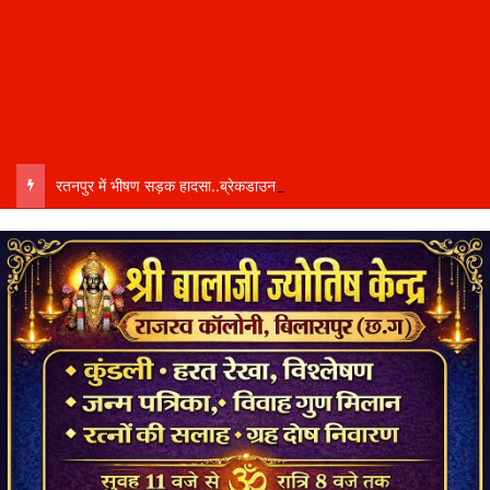
रतनपुर में भीषण सड़क हादसा..ब्रेकडाउन ट्रेलर से पीछे आ रही दो ट्रेलरें टकराईं….. चालक कैबिन में फंसा….. गंभीर हालत में अस्पताल रेफर…..