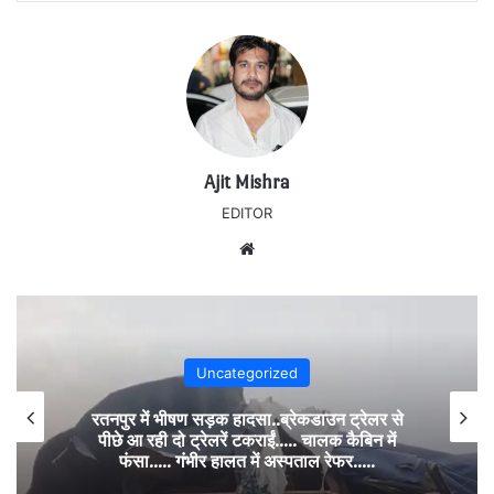
Ajit Mishra
EDITOR
Website
Uncategorized
रतनपुर में भीषण सड़क हादसा..ब्रेकडाउन ट्रेलर से
पीछे आ रही दो ट्रेलरें टकराईं….. चालक कैबिन में
फंसा….. गंभीर हालत में अस्पताल रेफर…..