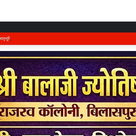
तृभूमि की रक्षा में तैनात वीर फौजी भाइयों हेतु “सिपाही रक्षा सूत्र संग्रहण” कार्यक्रम हुआ सं