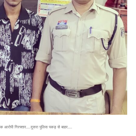
एक आरोपी गिरफ्तार….दूसरा पुलिस पकड़ से बाहर….