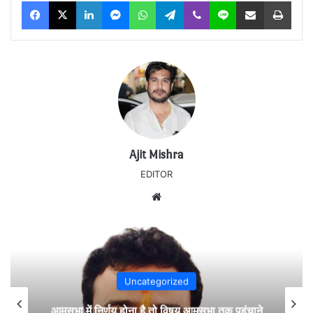
Facebook
X
LinkedIn
Messenger
WhatsApp
Telegram
Viber
Line
Share via Email
Print
Ajit Mishra
EDITOR
Website
Uncategorized
आमसभा में निर्णय होना है तो विषय आमसभा तक पहुंचाने