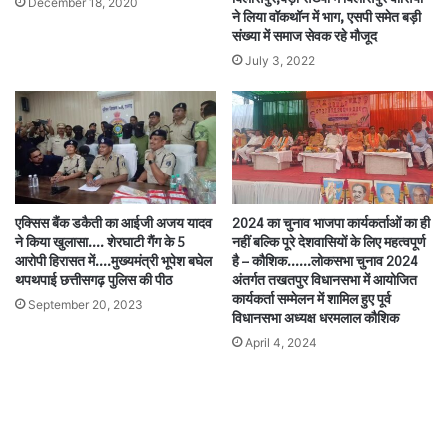
December 18, 2020
ने लिया वॉकथॉन में भाग, एसपी समेत बड़ी
संख्या में समाज सेवक रहे मौजूद
July 3, 2022
एक्सिस बैंक डकैती का आईजी अजय यादव
2024 का चुनाव भाजपा कार्यकर्ताओं का ही
ने किया खुलासा…. शेरघाटी गैंग के 5
नहीं बल्कि पूरे देशवासियों के लिए महत्वपूर्ण
आरोपी हिरासत में….मुख्यमंत्री भूपेश बघेल
है – कौशिक……लोकसभा चुनाव 2024
थपथपाई छत्तीसगढ़ पुलिस की पीठ
अंतर्गत तखतपुर विधानसभा में आयोजित
कार्यकर्ता सम्मेलन में शामिल हुए पूर्व
September 20, 2023
विधानसभा अध्यक्ष धरमलाल कौशिक
April 4, 2024