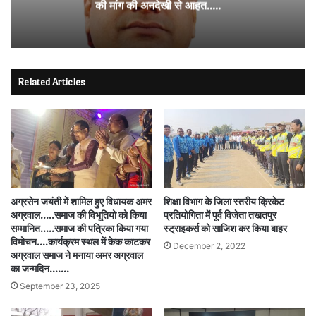
े आहत…..
Related Articles
अग्रसेन जयंती में शामिल हुए विधायक अमर
शिक्षा विभाग के जिला स्तरीय क्रिकेट
अग्रवाल…..समाज की विभूतियो को किया
प्रतियोगिता में पूर्व विजेता तखतपुर
सम्मानित…..समाज की पत्रिका किया गया
स्ट्राइकर्स को साजिश कर किया बाहर
विमोचन….कार्यक्रम स्थल में केक काटकर
December 2, 2022
अग्रवाल समाज ने मनाया अमर अग्रवाल
का जन्मदिन…….
September 23, 2025