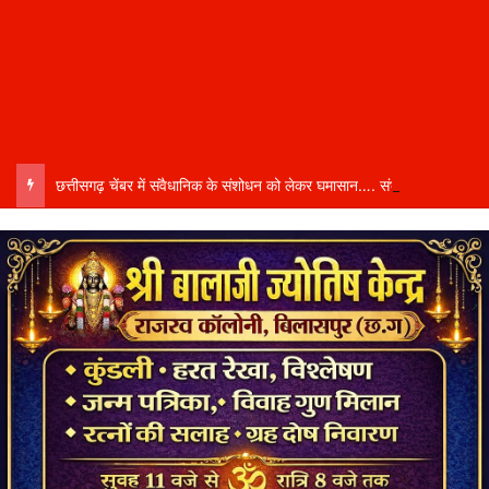
छत्तीसगढ़ चेंबर में संवैधानिक के संशोधन को लेकर घमासान…. संभागीय अध्यक्ष कमल सोनी ने दिया इस्तीफा….बोले- संतुलित नेतृत्व और समान प्रतिनिधित्व की मांग की अनदेखी से आहत…..