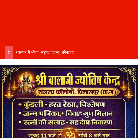
रतनपुर में भीषण सड़क हादसा..ब्रेकडाउन ट्रेलर से पीछे आ रही दो ट्रेलरें टकराईं….. चालक कैबिन में फंसा….. गंभीर हालत में अस्पताल रेफर…..