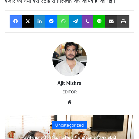
बंजारे को नया बस स्टेंड से गिरफ्तार कर कार्यवाही की गई।
Facebook
X
LinkedIn
Messenger
WhatsApp
Telegram
Viber
Line
Share via Email
Print
Ajit Mishra
EDITOR
Website
Uncategorized
छत्तीसगढ़ की दो खिलाड़ी भारतीय महिला जूनियर हॉकी