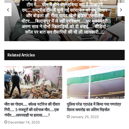
टीम में…..चीन में होने वाले एशिया कप में दिखाएंगी
दम…..राष्ट्रीय टीम में चुनी गईं कांसाबेल की मधु सिदार
और बोड़ला की गीता यादव खेलो इंडिया एक्सीलेंस
सेंटर…..बिलासपुर में ले रहीं प्रशिक्षण…..उप मुख्यमंत्री
अरुण साव ने दोनों खिलाड़ियों को दी बधाई….. वीडियो-
कॉल पर बात कर तैयारियों की भी ली जानकारी…..
Related Articles
मौत का गोदाम…. कोल्ड स्टोरेज की दीवार
पुलिस परेड ग्राउंड में किया गया गणतंत्र
गिरी…. 3 मजदूरों की दर्दनाक मौत….एक
दिवस समारोह का अंतिम रिहर्सल
गंभीर….लापरवाही या हादसा…..?
January 25, 2022
December 14, 2025