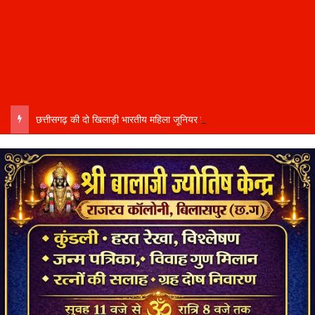
छत्तीसगढ़ की दो खिलाड़ी भारतीय महिला जूनियर हॉकी टीम में…..चीन में होने वाले एशिया कप में दिखाएंगी दम…..राष्ट्रीय टीम में चुनी गईं कांसाबेल की मधु सिदार और बोड़ला की गीता यादव खेलो इंडिया एक्सीलेंस सेंटर…..बिलासपुर में ले रहीं प्रशिक्षण…..उप मुख्यमंत्री अरुण साव ने दोनों खिलाड़ियों को दी बधाई….. वीडियो-कॉल पर बात कर तैयारियों की भी ली जानकारी…..