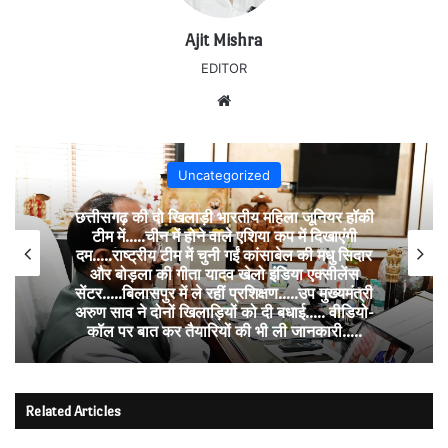
Ajit Mishra
EDITOR
Website
Uncategorized
छत्तीसगढ़ की दो खिलाड़ी भारतीय महिला जूनियर हॉकी
टीम में…..चीन में होने वाले एशिया कप में दिखाएंगी
दम…..राष्ट्रीय टीम में चुनी गईं कांसाबेल की मधु सिदार
और बोड़ला की गीता यादव खेलो इंडिया एक्सीलेंस
सेंटर…..बिलासपुर में ले रहीं प्रशिक्षण…..उप मुख्यमंत्री
अरुण साव ने दोनों खिलाड़ियों को दी बधाई….. वीडियो-
कॉल पर बात कर तैयारियों की भी ली जानकारी…..
Related Articles