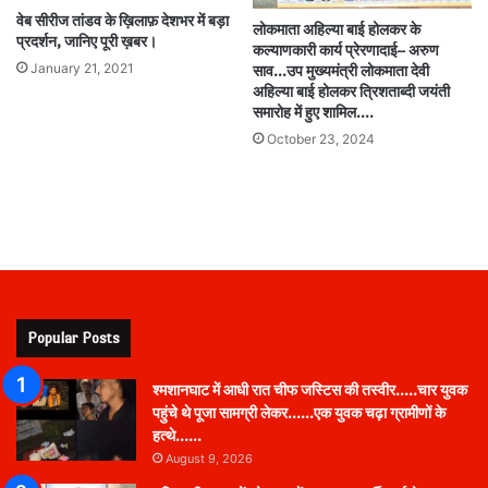
वेब सीरीज तांडव के ख़िलाफ़ देशभर में बड़ा
लोकमाता अहिल्या बाई होलकर के
प्रदर्शन, जानिए पूरी ख़बर।
कल्याणकारी कार्य प्रेरणादाई– अरुण
January 21, 2021
साव…उप मुख्यमंत्री लोकमाता देवी
अहिल्या बाई होलकर त्रिशताब्दी जयंती
समारोह में हुए शामिल….
October 23, 2024
Popular Posts
श्मशानघाट में आधी रात चीफ जस्टिस की तस्वीर…..चार युवक
पहुंचे थे पूजा सामग्री लेकर……एक युवक चढ़ा ग्रामीणों के
हत्थे……
August 9, 2026